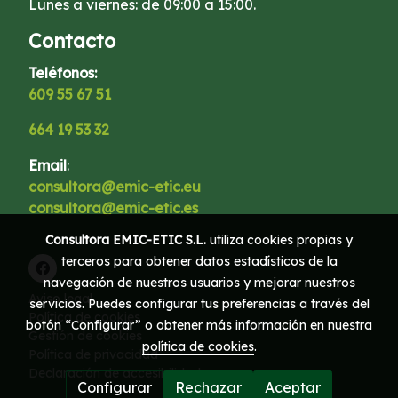
Lunes a viernes: de 09:00 a 15:00.
Contacto
Teléfonos:
609 55 67 51
664 19 53 32
Email
:
consultora@emic-etic.eu
consultora@emic-etic.es
Consultora EMIC-ETIC S.L.
utiliza cookies propias y
terceros para obtener datos estadísticos de la
navegación de nuestros usuarios y mejorar nuestros
Aviso legal
servicios. Puedes configurar tus preferencias a través del
Política de cookies
botón “Configurar” o obtener más información en nuestra
Gestión de cookies
política de cookies
.
Política de privacidad
Declaración de accesibilidad
Configurar
Rechazar
Aceptar