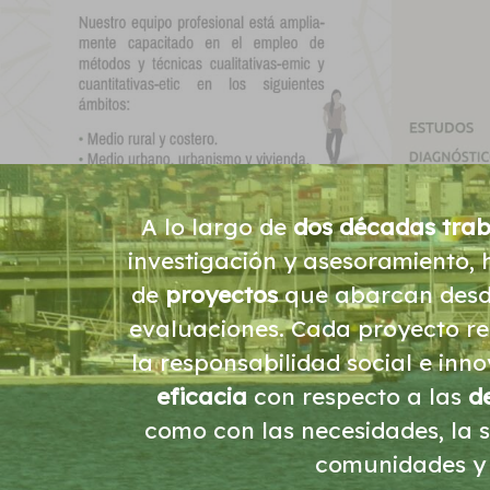
A lo largo de
dos décadas tra
investigación y asesoramiento,
de
proyectos
que abarcan desde
evaluaciones. Cada proyecto re
la responsabilidad social e in
eficacia
con respecto a las
d
como con las necesidades, la so
comunidades y t