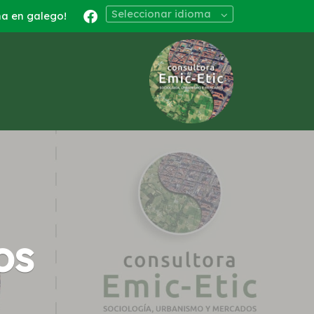
Seleccionar idioma
na en galego!
os