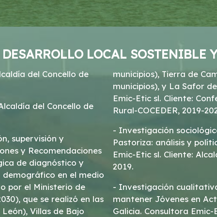
, DESARROLLO LOCAL SOSTENIBLE
lcaldía del Concello de
municipios), Tierra de Ca
municipios), y La Safor de
Emic-Etic sl. Cliente: Co
 Alcaldía del Concello de
Rural-COCEDER, 2019-202
- Investigación sociológic
ón, supervisión y
Pastoriza: análisis y polí
siones y Recomendaciones
Emic-Etic sl. Cliente: Alca
gica de diagnóstico y
2019.
to demográfico en el medio
 por el Ministerio de
- Investigación cualitativa de las Ayudas dirigidas a incorporar y
0), que se realizó en las
mantener Jóvenes en Acti
León), Villas de Bajo
Galicia. Consultora Emic-E