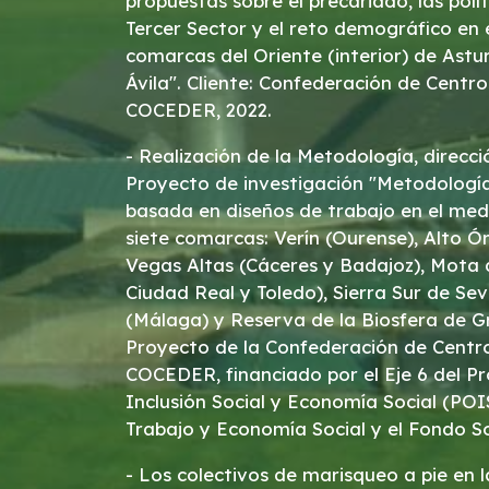
propuestas sobre el precariado, las políti
Tercer Sector y el reto demográfico en e
comarcas del Oriente (interior) de Astur
Ávila". Cliente: Confederación de Centro
COCEDER, 2022.
- Realización de la Metodología, direcci
Proyecto de investigación "Metodología 
basada en diseños de trabajo en el med
siete comarcas: Verín (Ourense), Alto Ó
Vegas Altas (Cáceres y Badajoz), Mota 
Ciudad Real y Toledo), Sierra Sur de Sev
(Málaga) y Reserva de la Biosfera de G
Proyecto de la Confederación de Centro
COCEDER, financiado por el Eje 6 del 
Inclusión Social y Economía Social (POI
Trabajo y Economía Social y el Fondo So
- Los colectivos de marisqueo a pie en l