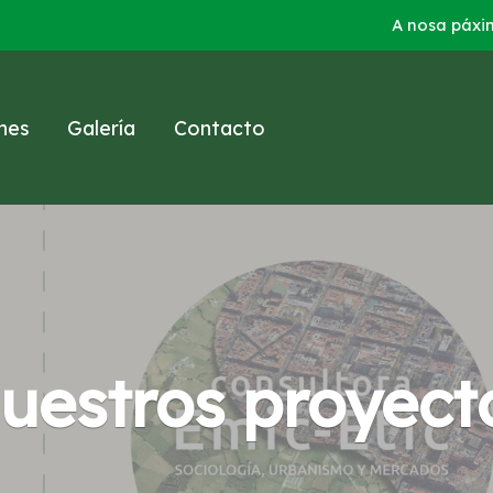
A nosa páxi
nes
Galería
Contacto
uestros proyect