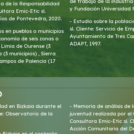
de trabajo de la industri
va de la Responsabilidad
y Fundación Universidad P
ltora Emic-Etic sl.
días de Pontevedra, 2020.
- Estudio sobre la pobla
sl. Cliente: Servicio de E
s en pueblos o municipios
Ayuntamiento de Tres Cant
economía de seis zonas o
ADAPT, 1997.
 (3 municipios) , Sierra
 Campos de Palencia (17
D
dad en Bizkaia durante el
- Memoria de análisis de l
te: Observatorio de la
juventud realizada por el
Consultora Emic-Etic sl. 
Acción Comunitaria del D
 Bizkaia en el contexto