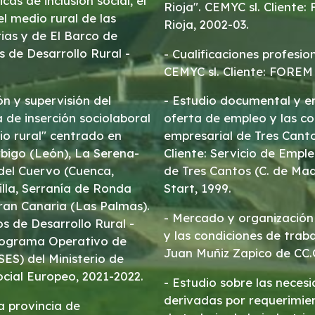
cas de inclusión social, el
Rioja". CEMYC sl. Cliente
l medio rural de las
Rioja, 2002-03.
ias y de El Barco de
s de Desarrollo Rural -
- Cualificaciones profesio
CEMYC sl. Cliente: FOREM
ón y supervisión del
- Estudio documental y en
de inserción sociolaboral
oferta de empleo y las co
io rural" centrado en
empresarial de Tres Canto
rbigo (León), La Serena-
Cliente: Servicio de Empl
del Cuervo (Cuenca,
de Tres Cantos (C. de Mad
illa, Serranía de Ronda
Start, 1999.
ran Canaria (Las Palmas).
- Mercado y organización 
s de Desarrollo Rural -
y las condiciones de traba
Programa Operativo de
Juan Muñiz Zapico de CC.
SES) del Ministerio de
cial Europeo, 2021-2022.
- Estudio sobre las neces
derivadas por requerimie
a provincia de