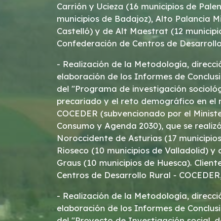
Carrión y Ucieza (16 municipios de Palen
municipios de Badajoz), Alto Palancia Mi
Castelló) y de Alt Maestrat (12 municipio
Confederación de Centros de Desarroll
- Realización de la Metodología, direcci
elaboración de los Informes de Conclusiones y Recomendaciones
del "Programa de investigación sociológ
precariado y el reto demográfico en el 
COCEDER (subvencionado por el Minister
Consumo y Agenda 2030), que se realizó
Noroccidente de Asturias (17 municipios
Rioseco (10 municipios de Valladolid) y 
Graus (10 municipios de Huesca). Client
Centros de Desarrollo Rural - COCEDER,
- Realización de la Metodología, direcci
elaboración de los Informes de Conclu
del "Proyecto de Investigación social, 