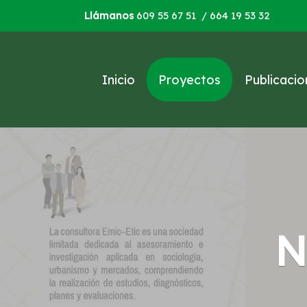
Llámanos
609 55 67 51
/ 664 19 53 32
Inicio
Proyectos
Publicacio
N