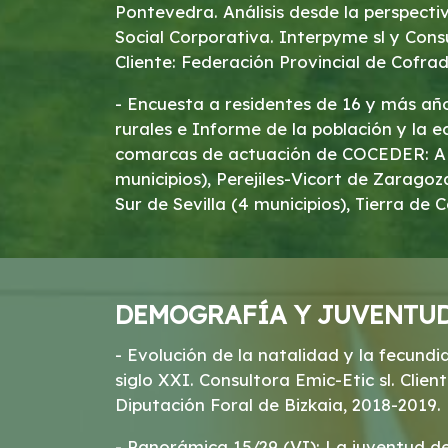
Pontevedra. Análisis desde la perspecti
Social Corporativa. Interpyme sl y Consu
Cliente: Federación Provincial de Cofra
- Encuesta a residentes de 16 y más año
rurales e Informe de la población y la 
comarcas de actuación de COCEDER: A Limia de Ourense (3
municipios), Perejiles-Vicort de Zaragoza
Sur de Sevilla (4 municipios), Tierra de
DEMOGRAFÍA Y JUVENTU
- Evolución de la natalidad y la fecundi
siglo XXI. Consultora Emic-Etic sl. Clien
Diputación Foral de Bizkaia, 2018-2019.
- Panorámica 15/29 (VI): La juventud de