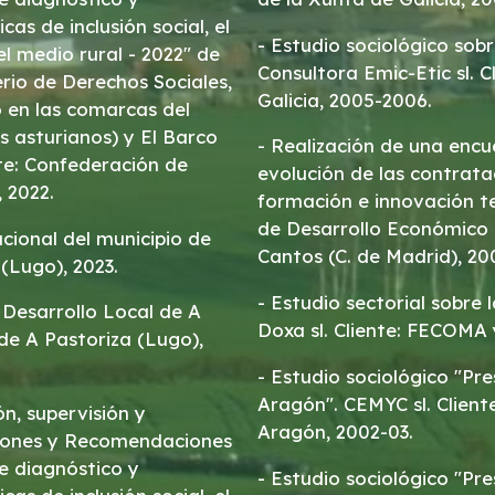
cas de inclusión social, el
- Estudio sociológico sobre
l medio rural - 2022" de
Consultora Emic-Etic sl. 
io de Derechos Sociales,
Galicia, 2005-2006.
 en las comarcas del
os asturianos) y El Barco
- Realización de una encu
nte: Confederación de
evolución de las contrata
 2022.
formación e innovación te
de Desarrollo Económico 
ucional del municipio de
Cantos (C. de Madrid), 20
 (Lugo), 2023.
- Estudio sectorial sobre 
 Desarrollo Local de A
Doxa sl. Cliente: FECOMA
 de A Pastoriza (Lugo),
- Estudio sociológico "Pre
Aragón". CEMYC sl. Clien
ón, supervisión y
Aragón, 2002-03.
de diagnóstico y
- Estudio sociológico "Pr