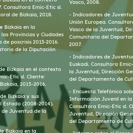
Vasco, 2008.
 Consultora Emic-Etic sl.
oral de Bizkaia, 2018.
- Indicadores de Juventu
Unión Europea. Consultora
e Bizkaia en la
Vasco de la Juventud, Di
, las Provincias y Ciudades
Comunitaria del Departam
de poscrisis 2013-2016.
2007.
atorio de la Diputación
- Indicadores de Juventu
Euskadi. Consultora Emic-
de Bizkaia en el contexto
la Juventud, Dirección G
c-Etic sl. Cliente:
del Departamento de Cult
Bizkaia, 2015-2016.
- Encuesta Telefónica sob
de Bizkaia y sus
Información Juvenil en l
l Estado (2008-2014).
Consultora Emic-Etic sl. C
io de Juventud de la
Juventud, Dirección Gene
del Departamento de Cult
e Bizkaia en la