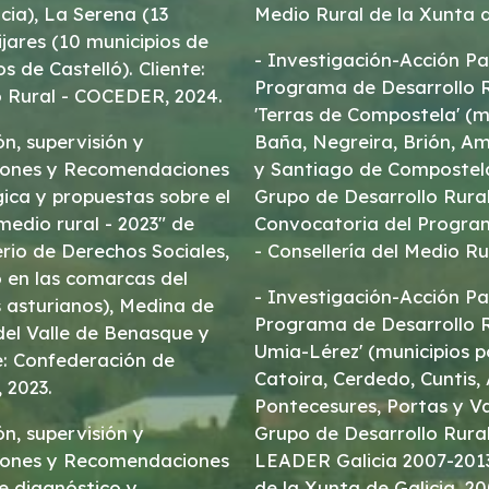
cia), La Serena (13
Medio Rural de la Xunta d
jares (10 municipios de
- Investigación-Acción Pa
s de Castelló). Cliente:
Programa de Desarrollo R
o Rural - COCEDER, 2024.
'Terras de Compostela' (
ón, supervisión y
Baña, Negreira, Brión, Am
y Santiago de Compostela)
ica y propuestas sobre el
Grupo de Desarrollo Rural
medio rural - 2023" de
Convocatoria del Progra
io de Derechos Sociales,
- Consellería del Medio Ru
 en las comarcas del
- Investigación-Acción Pa
 asturianos), Medina de
Programa de Desarrollo Ru
del Valle de Benasque y
Umia-Lérez' (municipios p
e: Confederación de
Catoira, Cerdedo, Cuntis,
 2023.
Pontecesures, Portas y Val
ón, supervisión y
Grupo de Desarrollo Rura
siones y Recomendaciones
LEADER Galicia 2007-2013
de diagnóstico y
de la Xunta de Galicia, 20