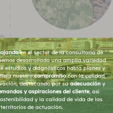
bajando
en el sector de la consultoría de
 hemos desarrollado una amplia variedad
 estudios y diagnósticos hasta planes y
fleja nuestro
compromiso
con la calidad,
novación, destacando por su
adecuación
y
emandas y aspiraciones del cliente
, así
stenibilidad y la calidad de vida de las
erritorios de actuación.