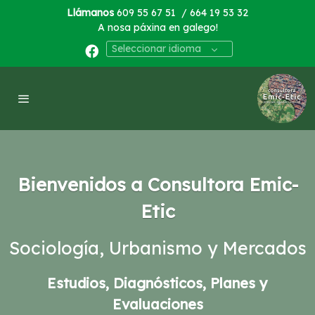
Llámanos
609 55 67 51
/ 664 19 53 32
A nosa páxina en galego!
Seleccionar idioma
Bienvenidos a Consultora Emic-
Etic
Sociología, Urbanismo y Mercados
Estudios, Diagnósticos, Planes y
Evaluaciones